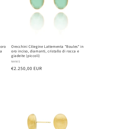
 oro
Orecchini Ciliegine Lattementa "Boules" in
la
oro inciso, diamanti, cristallo di rocca e
giadeite (piccoli)
Vendor:
NANIS
Regular
€2.250,00 EUR
price