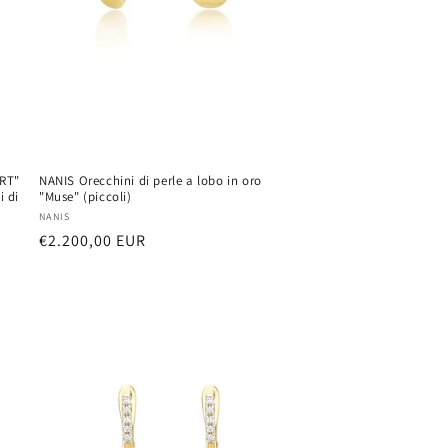
ERT"
NANIS Orecchini di perle a lobo in oro
i di
"Muse" (piccoli)
Vendor:
NANIS
Regular
€2.200,00 EUR
price