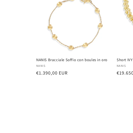
NANIS Bracciale Soffio con boules in oro
Short IVY
Vendor:
Vendor
NANIS
NANIS
Regular
€1.390,00 EUR
Regula
€19.65
price
price