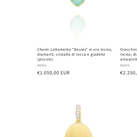
Charm Lattementa "Boules" in oro inciso,
Orecchini
diamanti, cristallo di rocca e giadeite
inciso, d
(piccolo)
amazonite
Vendor:
Vendor
NANIS
NANIS
Regular
€1.050,00 EUR
Regula
€2.250
price
price