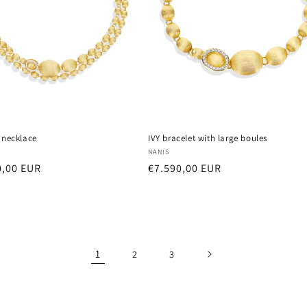
 necklace
IVY bracelet with large boules
:
Vendor:
NANIS
r
0,00 EUR
Regular
€7.590,00 EUR
price
1
2
3