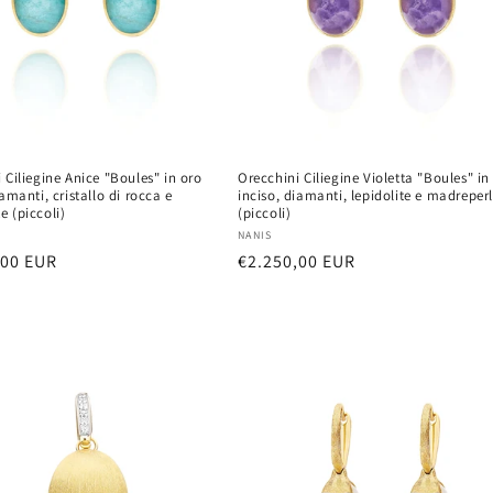
 Ciliegine Anice "Boules" in oro
Orecchini Ciliegine Violetta "Boules" in
iamanti, cristallo di rocca e
inciso, diamanti, lepidolite e madreper
 (piccoli)
(piccoli)
:
Vendor:
NANIS
r
,00 EUR
Regular
€2.250,00 EUR
price