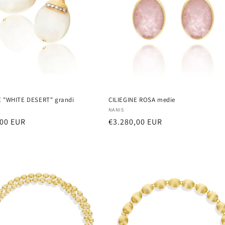
E "WHITE DESERT" grandi
CILIEGINE ROSA medie
:
Vendor:
NANIS
r
,00 EUR
Regular
€3.280,00 EUR
price