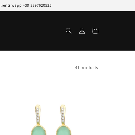
clienti wapp +39 3397620525
Log
Cart
in
41 products