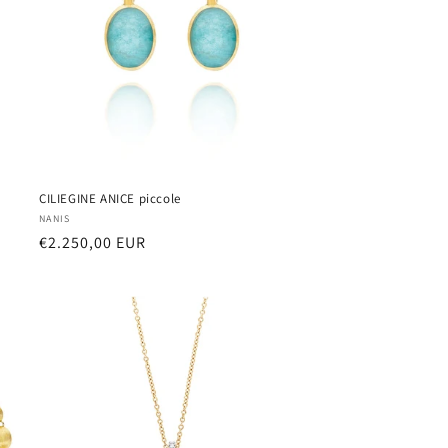
CILIEGINE ANICE piccole
Vendor:
NANIS
Regular
€2.250,00 EUR
price