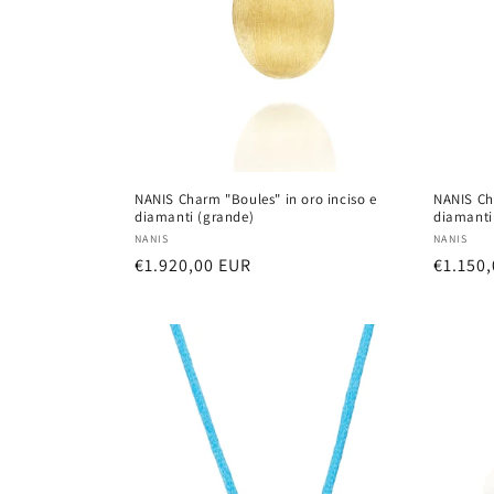
NANIS Charm "Boules" in oro inciso e
NANIS Cha
diamanti (grande)
diamanti
Vendor:
Vendor
NANIS
NANIS
Regular
€1.920,00 EUR
Regula
€1.150
price
price