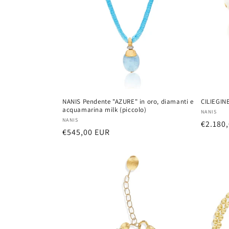
NANIS Pendente "AZURE" in oro, diamanti e
CILIEGIN
acquamarina milk (piccolo)
Vendor
NANIS
Vendor:
NANIS
Regula
€2.180
Regular
€545,00 EUR
price
price