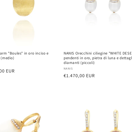
rm "Boules" in oro inciso e
NANIS Orecchini ciliegine "WHITE DES
 (medio)
pendenti in oro, pietra di luna e dettagl
diamanti (piccoli)
:
Vendor:
NANIS
r
,00 EUR
Regular
€1.470,00 EUR
price