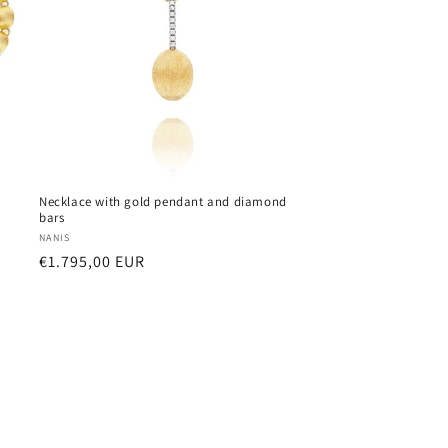
Necklace with gold pendant and diamond
bars
Vendor:
NANIS
Regular
€1.795,00 EUR
price