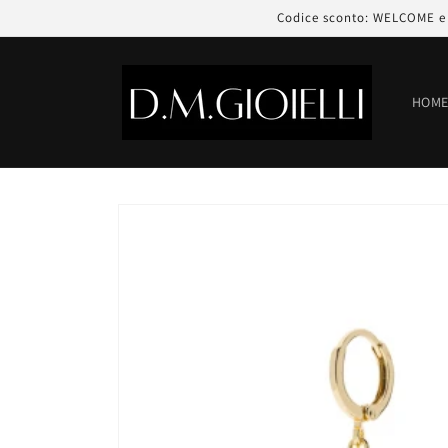
Vai
Codice sconto: WELCOME e r
direttamente
ai contenuti
HOM
Passa alle
informazioni
sul prodotto