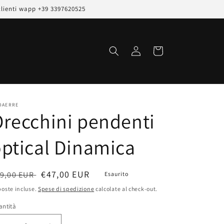
clienti wapp +39 3397620525
Accedi
Carrello
OAERRE
recchini pendenti
ptical Dinamica
rezzo
Prezzo
€47,00 EUR
9,00 EUR
Esaurito
scontato
oste incluse.
Spese di spedizione
calcolate al check-out.
stino
antità