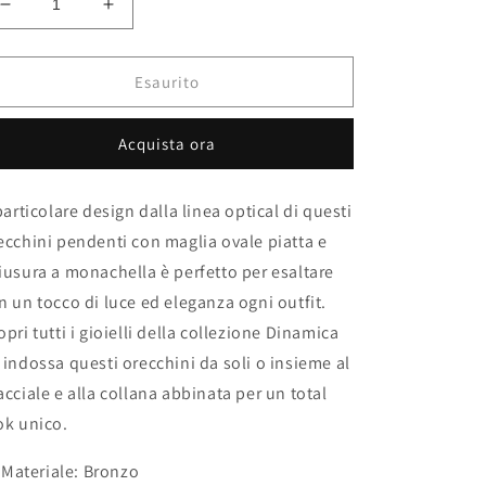
Diminuisci
Aumenta
quantità
quantità
per
per
Orecchini
Orecchini
Esaurito
pendenti
pendenti
optical
optical
Acquista ora
Dinamica
Dinamica
 particolare design dalla linea optical di questi
ecchini pendenti con maglia ovale piatta e
iusura a monachella è perfetto per esaltare
n un tocco di luce ed eleganza ogni outfit.
opri tutti i gioielli della collezione Dinamica
 indossa questi orecchini da soli o insieme al
acciale e alla collana abbinata per un total
ok unico.
Materiale: Bronzo