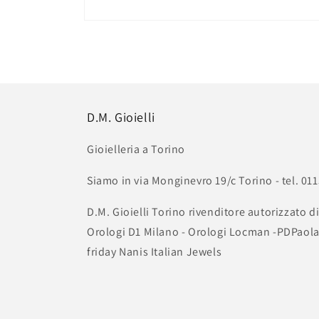
Apri
contenuti
multimediali
1
in
finestra
modale
D.M. Gioielli
Gioielleria a Torino
Siamo in via Monginevro 19/c Torino - tel. 
D.M. Gioielli Torino rivenditore autorizzato di
Orologi D1 Milano - Orologi Locman -PDPaola 
friday Nanis Italian Jewels