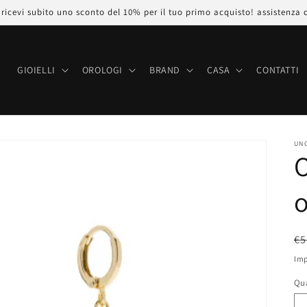
icevi subito uno sconto del 10% per il tuo primo acquisto! assistenza 
E
GIOIELLI
OROLOGI
BRAND
CASA
CONTATTI
UN
O
o
P
€5
di
Imp
li
Qu