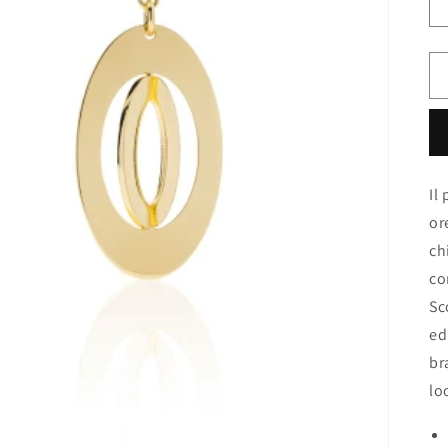
Il
or
ch
co
Sc
ed
br
lo