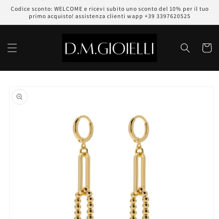
Vai
Codice sconto: WELCOME e ricevi subito uno sconto del 10% per il tuo
direttamente
primo acquisto! assistenza clienti wapp +39 3397620525
ai contenuti
Carrell
Passa alle
informazioni
sul prodotto