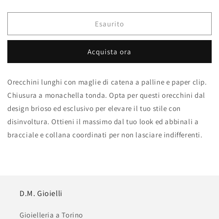
quantità
quantità
per
per
Orecchini
Orecchini
Esaurito
lunghi
lunghi
a
a
Acquista ora
palline
palline
Orecchini lunghi con maglie di catena a palline e paper clip.
Chiusura a monachella tonda. Opta per questi orecchini dal
design brioso ed esclusivo per elevare il tuo stile con
disinvoltura. Ottieni il massimo dal tuo look ed abbinali a
bracciale e collana coordinati per non lasciare indifferenti.
D.M. Gioielli
Gioielleria a Torino