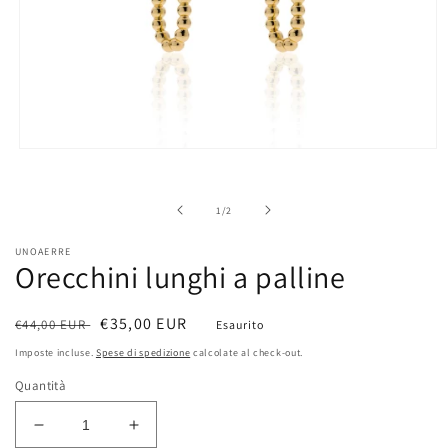
Apri
contenuti
multimediali
1
su
1
/
2
in
finestra
modale
UNOAERRE
Orecchini lunghi a palline
Prezzo
Prezzo
€35,00 EUR
€44,00 EUR
Esaurito
di
scontato
Imposte incluse.
Spese di spedizione
calcolate al check-out.
listino
Quantità
Diminuisci
Aumenta