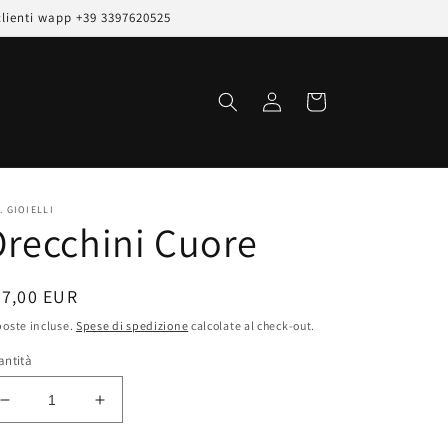
clienti wapp +39 3397620525
Accedi
Carrello
. GIOIELLI
recchini Cuore
rezzo
67,00 EUR
oste incluse.
Spese di spedizione
calcolate al check-out.
stino
antità
Diminuisci
Aumenta
quantità
quantità