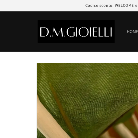
Vai
Codice sconto: WELCOME e r
direttamente
ai contenuti
HOM
Passa alle
informazioni
sul prodotto