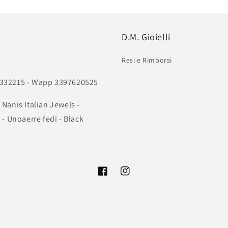
in
finestra
modale
D.M. Gioielli
Resi e Rimborsi
011332215 - Wapp 3397620525
 Nanis Italian Jewels -
- Unoaerre fedi - Black
Facebook
Instagram