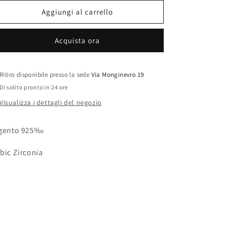
per
per
Orecchini
Orecchini
Aggiungi al carrello
Cuore
Cuore
Acquista ora
Ritiro disponibile presso la sede
Via Monginevro 19
Di solito pronto in 24 ore
Visualizza i dettagli del negozio
gento 925‰
bic Zirconia