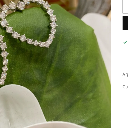
Ar
Cu