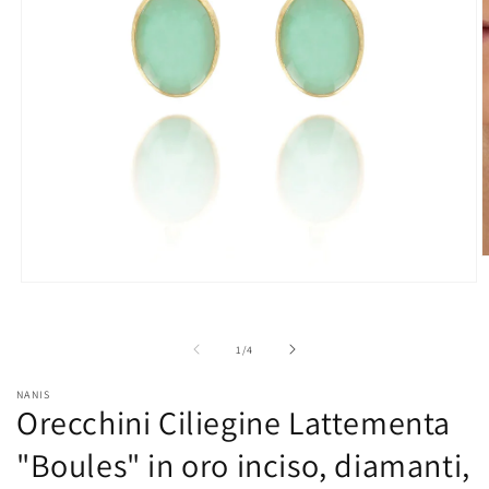
A
c
Apri
m
contenuti
2
multimediali
i
1
f
su
1
/
4
in
m
finestra
modale
NANIS
Orecchini Ciliegine Lattementa
"Boules" in oro inciso, diamanti,