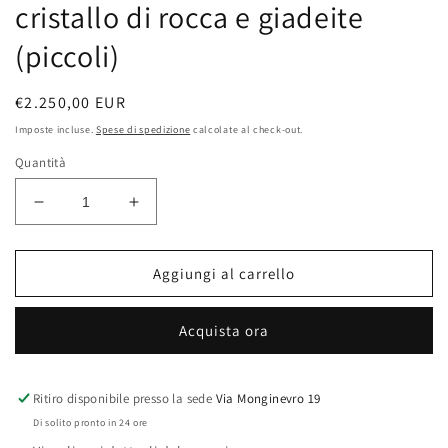
cristallo di rocca e giadeite
(piccoli)
Prezzo
€2.250,00 EUR
di
Imposte incluse.
Spese di spedizione
calcolate al check-out.
listino
Quantità
Diminuisci
Aumenta
quantità
quantità
per
per
Orecchini
Orecchini
Aggiungi al carrello
Ciliegine
Ciliegine
Lattementa
Lattementa
Acquista ora
&quot;Boules&quot;
&quot;Boules&quot;
in
in
oro
oro
inciso,
inciso,
Ritiro disponibile presso la sede
Via Monginevro 19
diamanti,
diamanti,
Di solito pronto in 24 ore
cristallo
cristallo