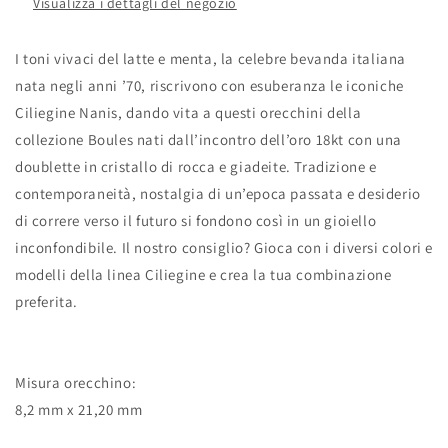
Visualizza i dettagli del negozio
di
di
rocca
rocca
e
e
I toni vivaci del latte e menta, la celebre bevanda italiana
giadeite
giadeite
nata negli anni ’70, riscrivono con esuberanza le iconiche
(piccoli)
(piccoli)
Ciliegine Nanis, dando vita a questi orecchini della
collezione Boules nati dall’incontro dell’oro 18kt con una
doublette in cristallo di rocca e giadeite. Tradizione e
contemporaneità, nostalgia di un’epoca passata e desiderio
di correre verso il futuro si fondono così in un gioiello
inconfondibile. Il nostro consiglio? Gioca con i diversi colori e
modelli della linea Ciliegine e crea la tua combinazione
preferita.
Misura orecchino:
8,2 mm x 21,20 mm