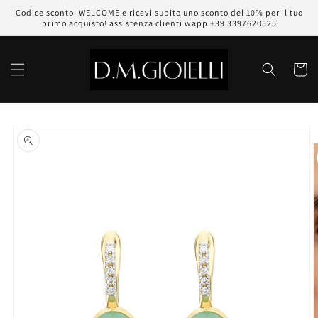
Vai
Codice sconto: WELCOME e ricevi subito uno sconto del 10% per il tuo
direttamente
primo acquisto! assistenza clienti wapp +39 3397620525
ai contenuti
Carrell
Passa alle
informazioni
sul prodotto