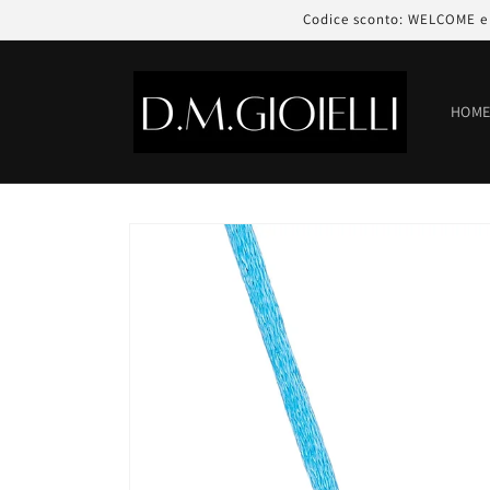
Vai
Codice sconto: WELCOME e r
direttamente
ai contenuti
HOM
Passa alle
informazioni
sul prodotto