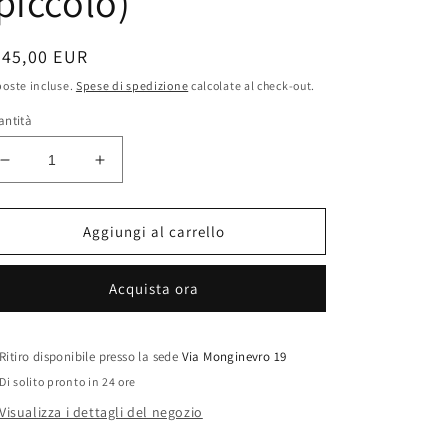
piccolo)
rezzo
545,00 EUR
oste incluse.
Spese di spedizione
calcolate al check-out.
stino
antità
Diminuisci
Aumenta
quantità
quantità
per
per
NANIS
NANIS
Aggiungi al carrello
Pendente
Pendente
&quot;AZURE&quot;
&quot;AZURE&quot;
Acquista ora
in
in
oro,
oro,
diamanti
diamanti
e
e
Ritiro disponibile presso la sede
Via Monginevro 19
acquamarina
acquamarina
Di solito pronto in 24 ore
milk
milk
Visualizza i dettagli del negozio
(piccolo)
(piccolo)