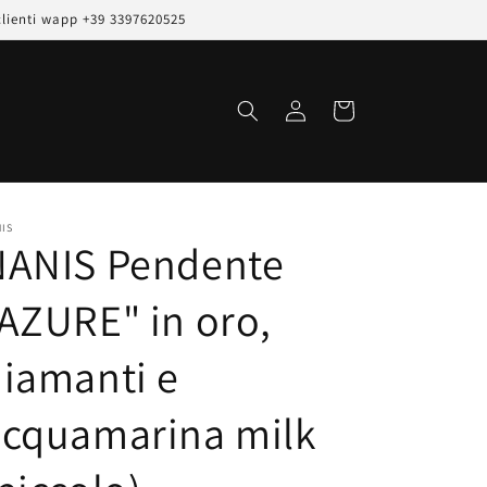
clienti wapp +39 3397620525
Accedi
Carrello
IS
NANIS Pendente
AZURE" in oro,
iamanti e
acquamarina milk