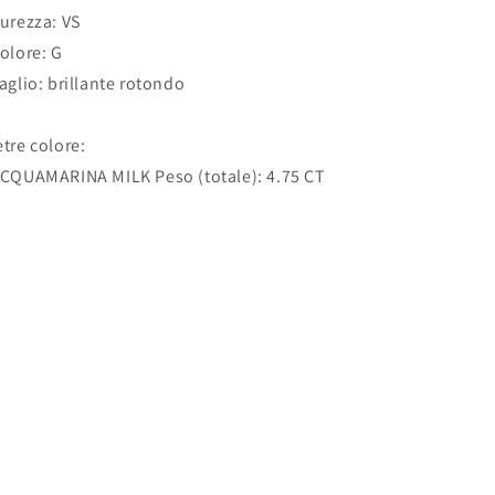
Purezza: VS
Colore: G
Taglio: brillante rotondo
etre colore:
ACQUAMARINA MILK Peso (totale): 4.75 CT