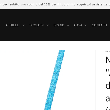
icevi subito uno sconto del 10% per il tuo primo acquisto! assistenza 
E
GIOIELLI
OROLOGI
BRAND
CASA
CONTATTI
NAN
"
d