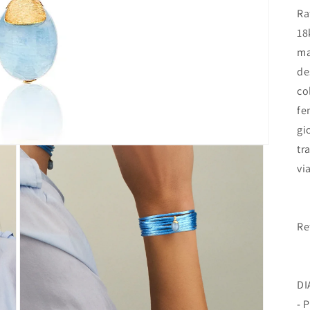
Ra
18
ma
de
co
fe
gi
tr
vi
Re
DI
- 