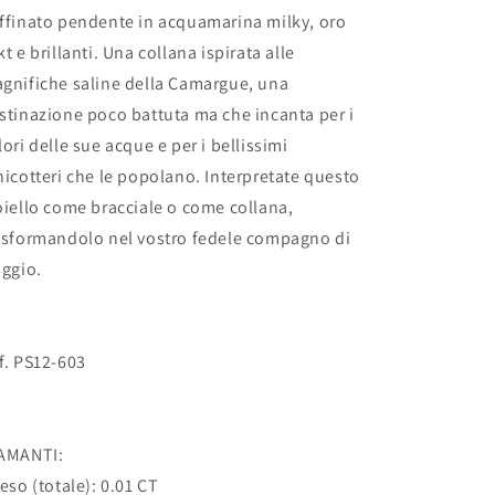
ffinato pendente in acquamarina milky, oro
kt e brillanti. Una collana ispirata alle
gnifiche saline della Camargue, una
stinazione poco battuta ma che incanta per i
lori delle sue acque e per i bellissimi
nicotteri che le popolano. Interpretate questo
oiello come bracciale o come collana,
asformandolo nel vostro fedele compagno di
aggio.
f. PS12-603
AMANTI:
Peso (totale): 0.01 CT