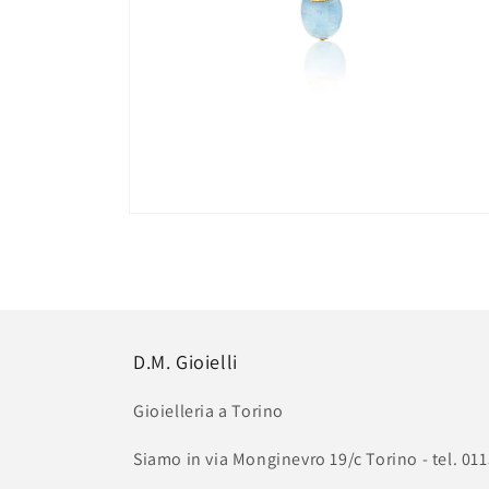
Apri
contenuti
multimediali
6
in
finestra
modale
D.M. Gioielli
Gioielleria a Torino
Siamo in via Monginevro 19/c Torino - tel. 