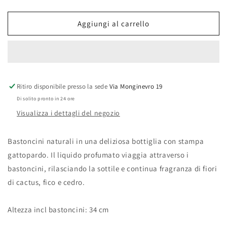
quantità
quantità
per
per
Diffusore
Diffusore
Aggiungi al carrello
Fico
Fico
d&#39;india
d&#39;india
500ml
500ml
Ritiro disponibile presso la sede
Via Monginevro 19
Di solito pronto in 24 ore
Visualizza i dettagli del negozio
Bastoncini naturali in una deliziosa bottiglia con stampa
gattopardo. Il liquido profumato viaggia attraverso i
bastoncini, rilasciando la sottile e continua fragranza di fiori
di cactus, fico e cedro.
Altezza incl bastoncini: 34 cm