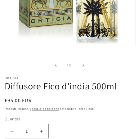
Apri
contenuti
multimediali
1
su
1
/
2
in
finestra
modale
ORTIGIA
Diffusore Fico d'india 500ml
Prezzo
€95,00 EUR
di
Imposte incluse.
Spese di spedizione
calcolate al check-out.
listino
Quantità
Diminuisci
Aumenta