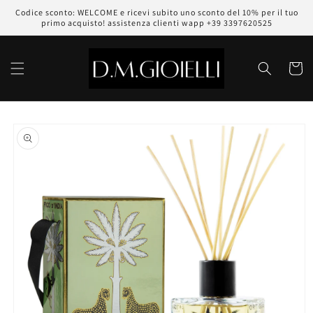
Vai
Codice sconto: WELCOME e ricevi subito uno sconto del 10% per il tuo
direttamente
primo acquisto! assistenza clienti wapp +39 3397620525
ai contenuti
Carrell
Passa alle
informazioni
sul prodotto