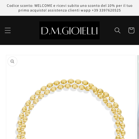
Vai
Codice sconto: WELCOME e ricevi subito uno sconto del 10% per il tuo
direttamente
primo acquisto! assistenza clienti wapp +39 3397620525
ai contenuti
Carrell
Passa alle
informazioni
sul prodotto