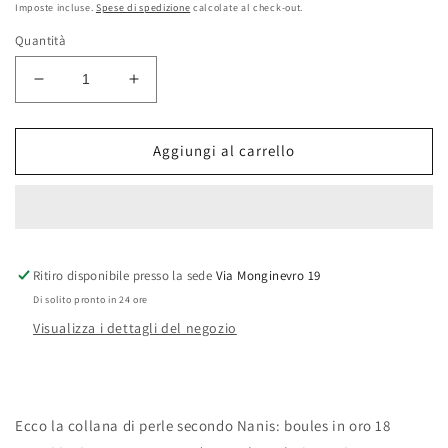
di
Imposte incluse.
Spese di spedizione
calcolate al check-out.
listino
Quantità
Diminuisci
Aumenta
quantità
quantità
per
per
NANIS
NANIS
Aggiungi al carrello
Collana
Collana
IVY
IVY
(corta)
(corta)
Ritiro disponibile presso la sede
Via Monginevro 19
Di solito pronto in 24 ore
Visualizza i dettagli del negozio
Ecco la collana di perle secondo Nanis: boules in oro 18