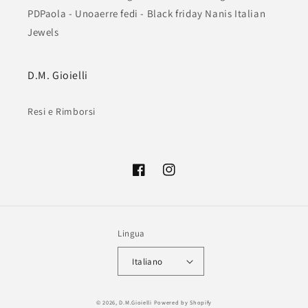
PDPaola - Unoaerre fedi - Black friday Nanis Italian
Jewels
D.M. Gioielli
Resi e Rimborsi
Facebook
Instagram
Lingua
Italiano
Metodi
© 2026,
D.M.Gioielli
Powered by Shopify