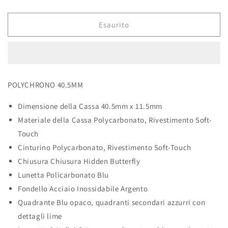
quantità
quantità
per
per
BLUE
BLUE
Esaurito
BLAST
BLAST
POLYCHRONO 40.5MM
Dimensione della Cassa
40.5mm x 11.5mm
Materiale della Cassa
Polycarbonato, Rivestimento Soft-
Touch
Cinturino
Polycarbonato, Rivestimento Soft-Touch
Chiusura
Chiusura Hidden Butterfly
Lunetta
Policarbonato Blu
Fondello
Acciaio Inossidabile Argento
Quadrante
Blu opaco, quadranti secondari azzurri con
dettagli lime