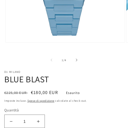
Apri
A
contenuti
c
multimediali
m
1
2
su
1
/
4
in
i
finestra
f
modale
m
D1 MILANO
BLUE BLAST
Prezzo
Prezzo
€180,00 EUR
€225,00 EUR
Esaurito
di
scontato
Imposte incluse.
Spese di spedizione
calcolate al check-out.
listino
Quantità
Diminuisci
Aumenta