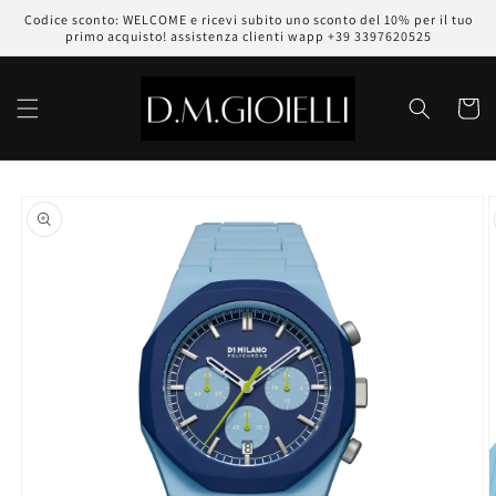
Vai
Codice sconto: WELCOME e ricevi subito uno sconto del 10% per il tuo
direttamente
primo acquisto! assistenza clienti wapp +39 3397620525
ai contenuti
Carrell
Passa alle
informazioni
sul prodotto