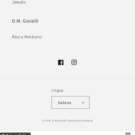
Jewels
D.M. Gioielli
Resi e Rimborsi
Facebook
Instagram
Lingua
Italiano
Metodi
© 2026,
D.M.Gioielli
Powered by Shopify
di
pagamento