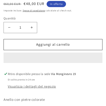
Prezzo
Prezzo
€48,00 EUR
€60,00 EUR
In offerta
di
scontato
Imposte incluse.
Spese di spedizione
calcolate al check-out.
listino
Quantità
Diminuisci
Aumenta
quantità
quantità
per
per
Anello
Anello
Aggiungi al carrello
Mojito
Mojito
Ritiro disponibile presso la sede
Via Monginevro 19
Di solito pronto in 24 ore
Visualizza i dettagli del negozio
Anello con pietre colorate