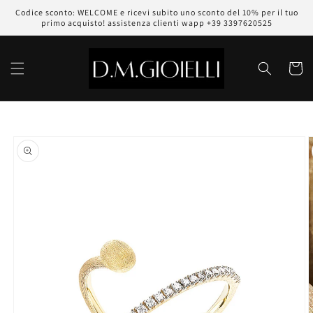
Vai
Codice sconto: WELCOME e ricevi subito uno sconto del 10% per il tuo
direttamente
primo acquisto! assistenza clienti wapp +39 3397620525
ai contenuti
Carrell
Passa alle
informazioni
sul prodotto