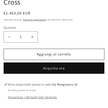
Cross
Prezzo
€2.460,00 EUR
di
Imposte incluse.
Spese di spedizione
calcolate al check-out.
listino
Quantità
Diminuisci
Aumenta
quantità
quantità
per
per
NANIS
NANIS
Aggiungi al carrello
Anello
Anello
incrocio
incrocio
Acquista ora
Criss
Criss
Cross
Cross
Ritiro disponibile presso la sede
Via Monginevro 19
Di solito pronto in 24 ore
Visualizza i dettagli del negozio