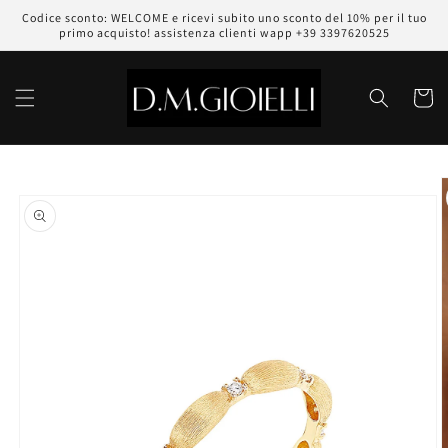
Vai
Codice sconto: WELCOME e ricevi subito uno sconto del 10% per il tuo
direttamente
primo acquisto! assistenza clienti wapp +39 3397620525
ai contenuti
Carrell
Passa alle
informazioni
sul prodotto