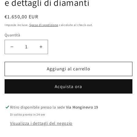
e dettagli di diamanti
Prezzo
€1.650,00 EUR
di
Imposte incluse.
Spese di spedizione
calcolate al check-out.
listino
Quantità
Diminuisci
Aumenta
quantità
quantità
per
per
NANIS
NANIS
Aggiungi al carrello
Anello
Anello
con
con
Acquista ora
boules
boules
in
in
oro
oro
e
e
Ritiro disponibile presso la sede
Via Monginevro 19
dettagli
dettagli
Di solito pronto in 24 ore
di
di
Visualizza i dettagli del negozio
diamanti
diamanti