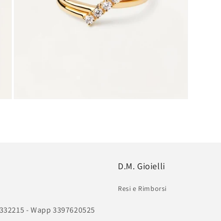
Apri
contenuti
multimediali
5
in
finestra
modale
D.M. Gioielli
Resi e Rimborsi
011332215 - Wapp 3397620525