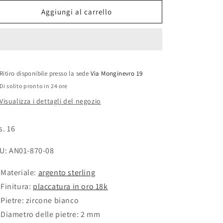
per
per
Anello
Anello
Aggiungi al carrello
Anna
Anna
Ritiro disponibile presso la sede
Via Monginevro 19
Di solito pronto in 24 ore
Visualizza i dettagli del negozio
s. 16
U: AN01-870-08
Materiale:
argento sterling
Finitura:
placcatura in oro 18k
Pietre:
zircone bianco
Diametro delle pietre:
2 mm