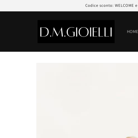
Vai
Codice sconto: WELCOME e r
direttamente
ai contenuti
HOM
Passa alle
informazioni
sul prodotto