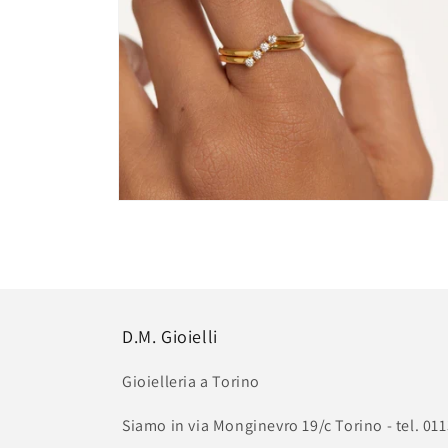
Apri
contenuti
multimediali
4
in
finestra
modale
D.M. Gioielli
Gioielleria a Torino
Siamo in via Monginevro 19/c Torino - tel. 