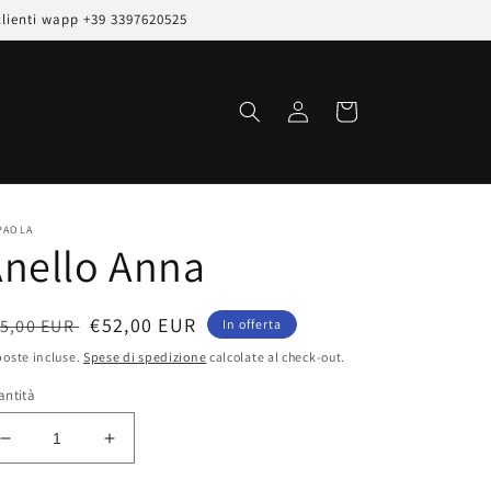
clienti wapp +39 3397620525
Accedi
Carrello
PAOLA
nello Anna
rezzo
Prezzo
€52,00 EUR
5,00 EUR
In offerta
scontato
oste incluse.
Spese di spedizione
calcolate al check-out.
stino
antità
Diminuisci
Aumenta
quantità
quantità