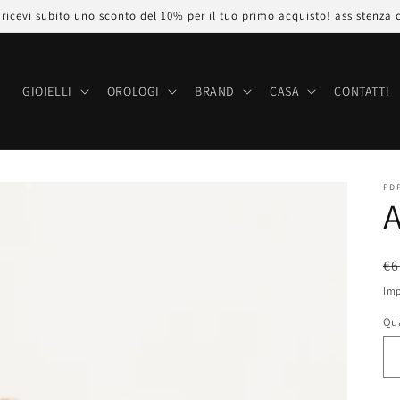
icevi subito uno sconto del 10% per il tuo primo acquisto! assistenza 
E
GIOIELLI
OROLOGI
BRAND
CASA
CONTATTI
PD
A
P
€6
di
Imp
li
Qu