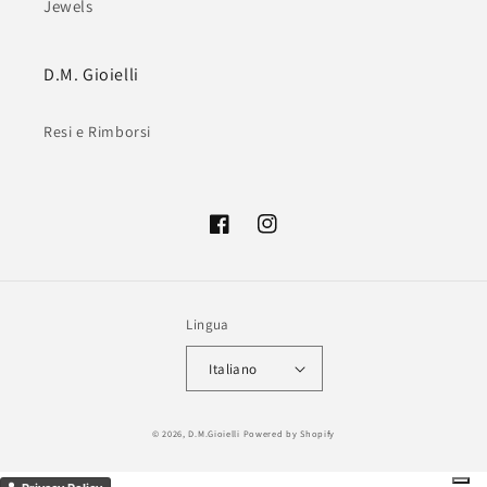
Jewels
D.M. Gioielli
Resi e Rimborsi
Facebook
Instagram
Lingua
Italiano
Metodi
© 2026,
D.M.Gioielli
Powered by Shopify
di
pagamento